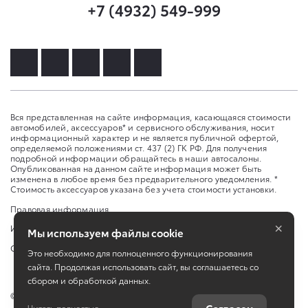
+7 (4932) 549-999
Вся представленная на сайте информация, касающаяся стоимости
автомобилей, аксессуаров* и сервисного обслуживания, носит
информационный характер и не является публичной офертой,
определяемой положениями ст. 437 (2) ГК РФ. Для получения
подробной информации обращайтесь в наши автосалоны.
Опубликованная на данном сайте информация может быть
изменена в любое время без предварительного уведомления. *
Стоимость аксессуаров указана без учета стоимости установки.
Правовая информация
×
Изменить настройку cookies
Мы используем файлы cookie
Сбросить cookie
Это необходимо для полноценного функционирования
сайта. Продолжая использовать сайт, вы соглашаетесь со
сбором и обработкой данных.
©
2026
ООО "Агат-Центр"
Читать полностью