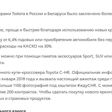
ми Тойота в России и Беларуси было заключено более 
ее, проще и быстрее благодаря использованию новых к
ку от 6,4% годовых или приобретение автомобиля без пе
 расходы на КАСКО на 30%.
 можно при помощи пакетов аксессуаров Sport, SUV ил
та.
нного купе-кроссовера Toyota C-HR. Официальная инфо
е января 2018 года и вызвала настоящий ажиотаж среди
ольше 1100 фотографий под хэштегом #ждуCHR. С моме
е 200 контрактов. Чтобы сделать покупку нового ярког
ых и страховых продуктов.
ьного взноса