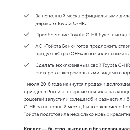
За неполный месяц официальными дилера
дерзкого Toyota C-HR.
Приобретение Toyota C-HR будет выгодн
АО «Тойота Банк» готов предложить став
продукт «СтрахOFFка» позволит снизить
Сделать эксклюзивным свой Toyota C-HR
стикеров с экстремальными видами спор
1 июля 2018 года начнутся продажи долгожда
приедет в Россию, впервые появилась в конц
соцсетей запустили флешмоб и разместили б
C-HR за неполный месяц было заключено боле
Тойота подготовила несколько новых кредитн
Кредит — быстро, выгодно и без первоначал