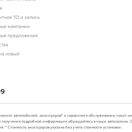
я
нтное ТО и запись
ные кампании
ные предложения
ства
на новый
99
имости автомобилей, аксессуаров* и сервисного обслуживания, носит 
Для получения подробной информации обращайтесь в наши автосалоны.
. * Стоимость аксессуаров указана без учета стоимости установки.