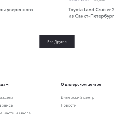
еры уверенного
Toyota Land Cruiser
из Санкт-Петербург
Все Другое
ьцам
О дилерском центре
аздела
Дилерский центр
сервиса
Новости
е части и масла