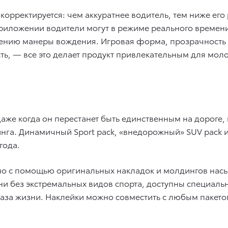
 корректируется: чем аккуратнее водитель, тем ниже ег
риложении водители могут в режиме реального времени
ению манеры вождения. Игровая форма, прозрачность 
сть, — все это делает продукт привлекательным для мол
 даже когда он перестанет быть единственным на дороге
инга. Динамичный Sport pack, «внедорожный» SUV pack и
года.
но с помощью оригинальных накладок и молдингов насы
изни без экстремальных видов спорта, доступны специал
раза жизни. Наклейки можно совместить с любым пакето